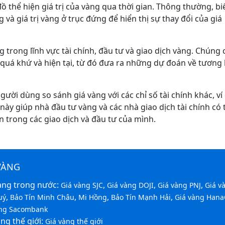
đồ thể hiện giá trị của vàng qua thời gian. Thông thường, bi
 và giá trị vàng ở trục đứng để hiển thị sự thay đổi của giá
 trong lĩnh vực tài chính, đầu tư và giao dịch vàng. Chúng
quá khứ và hiện tại, từ đó đưa ra những dự đoán về tương l
ười dùng so sánh giá vàng với các chỉ số tài chính khác, ví
này giúp nhà đầu tư vàng và các nhà giao dịch tài chính có 
 trong các giao dịch và đầu tư của mình.
VÀNG
àng trong nước:
,
,
,
Giá vàng SJC
Giá vàng DOJI
Giá vàng PNJ
Giá v
,
,
,
,
uý
Bảo Tín Minh Châu
Mi Hồng
Bảo Tín Mạnh Hải
Giá vàng Hana
àng Sacombank
ng thế giới:
Giá vàng thế giới