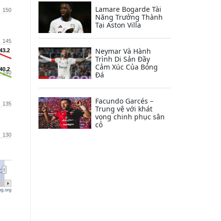
Lamare Bogarde Tài
150
Năng Trưởng Thành
Tại Aston Villa
145
Neymar Và Hành
43.2
43.2
Trình Di Sản Đầy
Cảm Xúc Của Bóng
40.2
40.2
140
Đá
Facundo Garcés –
135
Trung vệ với khát
vọng chinh phục sân
cỏ
130
ng.org