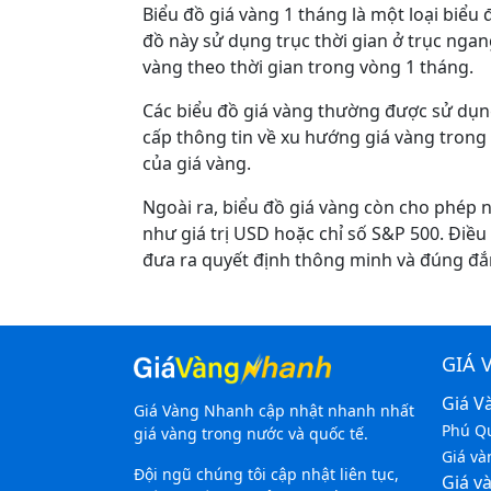
Biểu đồ giá vàng 1 tháng là một loại biểu 
đồ này sử dụng trục thời gian ở trục ngang
vàng theo thời gian trong vòng 1 tháng.
Các biểu đồ giá vàng thường được sử dụng
cấp thông tin về xu hướng giá vàng trong 
của giá vàng.
Ngoài ra, biểu đồ giá vàng còn cho phép ng
như giá trị USD hoặc chỉ số S&P 500. Điều 
đưa ra quyết định thông minh và đúng đắn
GIÁ 
Giá V
Giá Vàng Nhanh cập nhật nhanh nhất
Phú Q
giá vàng trong nước và quốc tế.
Giá v
Đội ngũ chúng tôi cập nhật liên tục,
Giá và