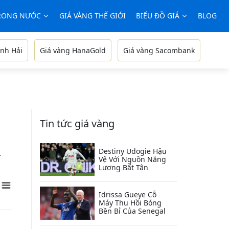
TRONG NƯỚC
GIÁ VÀNG THẾ GIỚI
BIỂU ĐỒ GIÁ
BLOG
nh Hải
Giá vàng HanaGold
Giá vàng Sacombank
Tin tức giá vàng
Destiny Udogie Hậu
.
Vệ Với Nguồn Năng
Lượng Bất Tận
Idrissa Gueye Cỗ
Máy Thu Hồi Bóng
Bền Bỉ Của Senegal