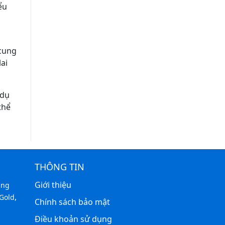
ểu
 cung
ai
 dụ
thể
THÔNG TIN
Giới thiệu
àng
,
Gold
Chính sách bảo mật
Điều khoản sử dụng